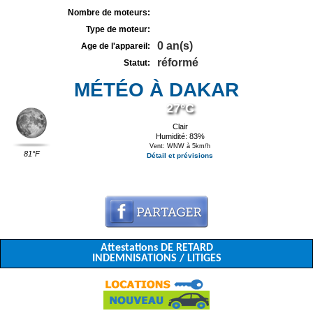
Nombre de moteurs:
Type de moteur:
0 an(s)
Age de l'appareil:
réformé
Statut:
MÉTÉO À DAKAR
27°C
Clair
Humidité: 83%
Vent: WNW à 5km/h
81°F
Détail et prévisions
Attestations DE RETARD
INDEMNISATIONS / LITIGES