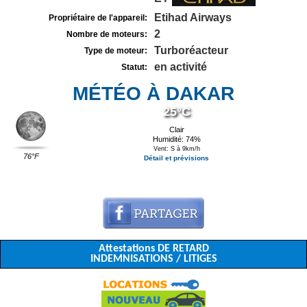
Etihad Airways
Propriétaire de l'appareil:
2
Nombre de moteurs:
Turboréacteur
Type de moteur:
en activité
Statut:
MÉTÉO À DAKAR
25°C
Clair
Humidité: 74%
Vent: S à 9km/h
76°F
Détail et prévisions
Attestations DE RETARD
INDEMNISATIONS / LITIGES