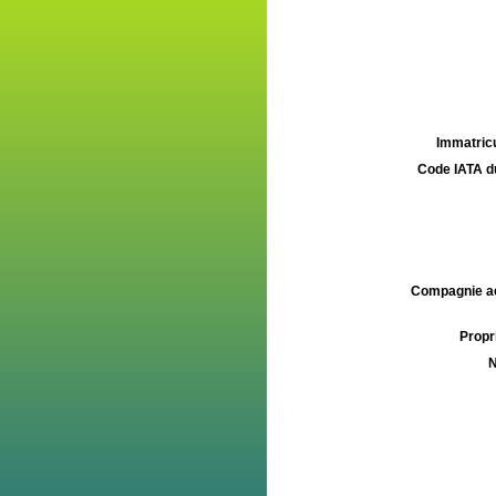
Immatricu
Code IATA d
Compagnie aé
Propri
N