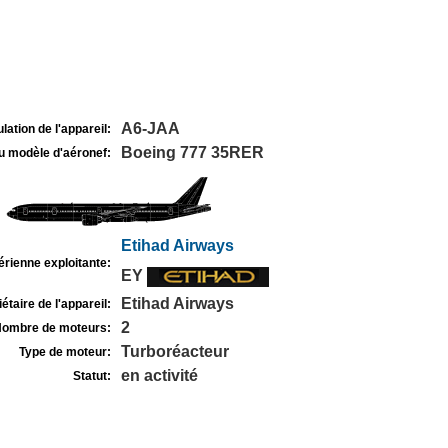
A6-JAA
lation de l'appareil:
Boeing 777 35RER
u modèle d'aéronef:
Etihad Airways
rienne exploitante:
EY
Etihad Airways
étaire de l'appareil:
2
ombre de moteurs:
Turboréacteur
Type de moteur:
en activité
Statut: