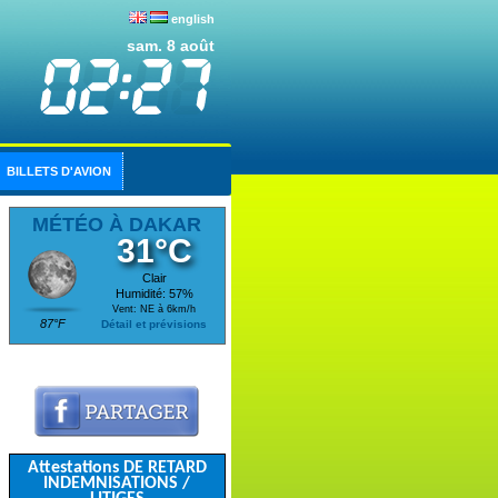
english
sam. 8 août
BILLETS D'AVION
MÉTÉO À DAKAR
31°C
Clair
Humidité: 57%
Vent: NE à 6km/h
87°F
Détail et prévisions
Attestations DE RETARD
INDEMNISATIONS /