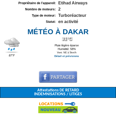
Etihad Airways
Propriétaire de l'appareil:
2
Nombre de moteurs:
Turboréacteur
Type de moteur:
en activité
Statut:
MÉTÉO À DAKAR
31°C
Pluie légère éparse
Humidité: 58%
Vent: NE à 5km/h
87°F
Détail et prévisions
Attestations DE RETARD
INDEMNISATIONS / LITIGES