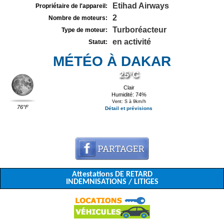
Etihad Airways
Propriétaire de l'appareil:
2
Nombre de moteurs:
Turboréacteur
Type de moteur:
en activité
Statut:
MÉTÉO À DAKAR
25°C
Clair
Humidité: 74%
Vent: S à 9km/h
76°F
Détail et prévisions
Attestations DE RETARD
INDEMNISATIONS / LITIGES