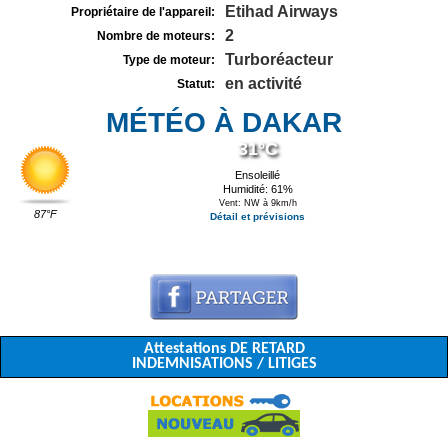
Etihad Airways
Propriétaire de l'appareil:
2
Nombre de moteurs:
Turboréacteur
Type de moteur:
en activité
Statut:
MÉTÉO À DAKAR
31°C
Ensoleillé
Humidité: 61%
Vent: NW à 9km/h
87°F
Détail et prévisions
Attestations DE RETARD
INDEMNISATIONS / LITIGES