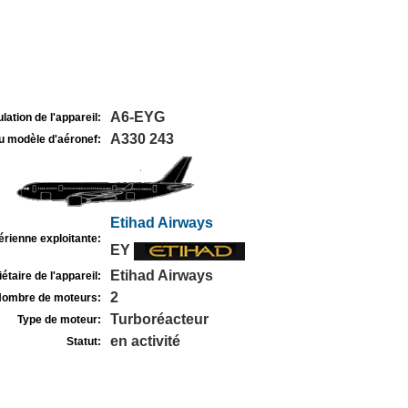
A6-EYG
lation de l'appareil:
A330 243
u modèle d'aéronef:
Etihad Airways
rienne exploitante:
EY
Etihad Airways
étaire de l'appareil:
2
ombre de moteurs:
Turboréacteur
Type de moteur:
en activité
Statut: