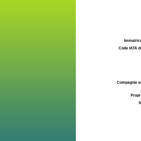
Immatricu
Code IATA d
Compagnie aé
Propri
N