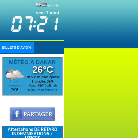
english
ven. 7 août
BILLETS D'AVION
MÉTÉO À DAKAR
26°C
Risque de pluie éparse
Humidité: 89%
Vent: NNW à 13km/h
79°F
Détail et prévisions
Attestations DE RETARD
INDEMNISATIONS /