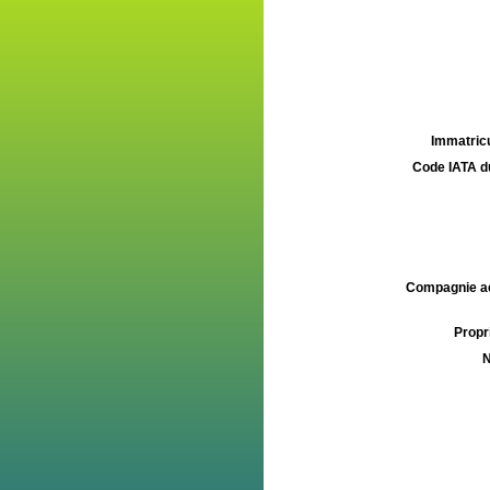
Immatricu
Code IATA d
Compagnie aé
Propri
N