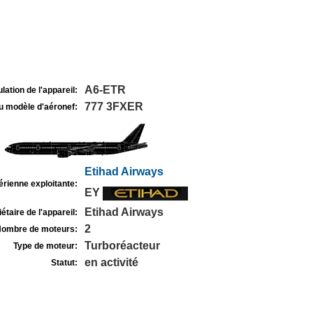
A6-ETR
lation de l'appareil:
777 3FXER
u modèle d'aéronef:
Etihad Airways
rienne exploitante:
EY
Etihad Airways
étaire de l'appareil:
2
ombre de moteurs:
Turboréacteur
Type de moteur:
en activité
Statut: