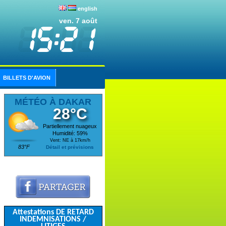
english
ven. 7 août
BILLETS D'AVION
MÉTÉO À DAKAR
28°C
Partiellement nuageux
Humidité: 59%
Vent: NE à 17km/h
83°F
Détail et prévisions
Attestations DE RETARD
INDEMNISATIONS /