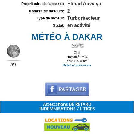
Etihad Airways
Propriétaire de l'appareil:
2
Nombre de moteurs:
Turboréacteur
Type de moteur:
en activité
Statut:
MÉTÉO À DAKAR
25°C
Clair
Humidité: 74%
Vent: S à 9km/h
76°F
Détail et prévisions
Attestations DE RETARD
INDEMNISATIONS / LITIGES