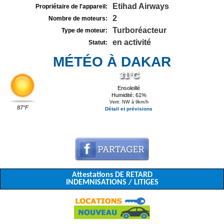
Etihad Airways
Propriétaire de l'appareil:
2
Nombre de moteurs:
Turboréacteur
Type de moteur:
en activité
Statut:
MÉTÉO À DAKAR
31°C
Ensoleillé
Humidité: 61%
Vent: NW à 9km/h
87°F
Détail et prévisions
Attestations DE RETARD
INDEMNISATIONS / LITIGES