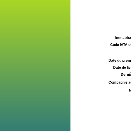
Immatricu
Code IATA d
Date du premie
Date de liv
Derniè
Compagnie aé
N