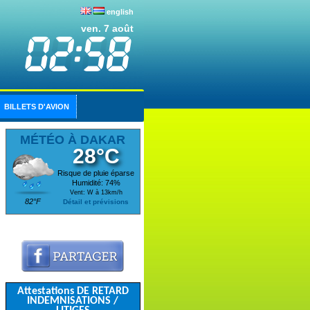
english
ven. 7 août
BILLETS D'AVION
MÉTÉO À DAKAR
28°C
Risque de pluie éparse
Humidité: 74%
Vent: W à 13km/h
82°F
Détail et prévisions
Attestations DE RETARD
INDEMNISATIONS /