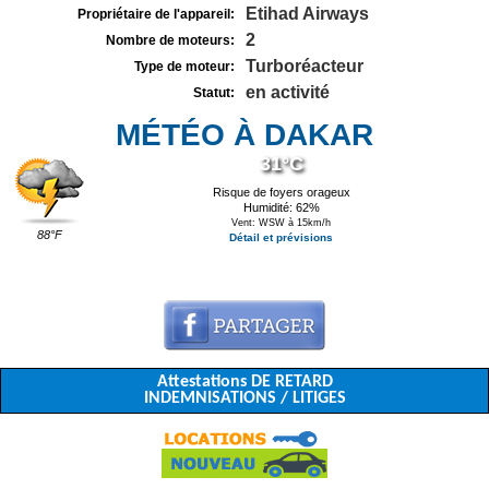
Etihad Airways
Propriétaire de l'appareil:
2
Nombre de moteurs:
Turboréacteur
Type de moteur:
en activité
Statut:
MÉTÉO À DAKAR
31°C
Risque de foyers orageux
Humidité: 62%
Vent: WSW à 15km/h
88°F
Détail et prévisions
Attestations DE RETARD
INDEMNISATIONS / LITIGES