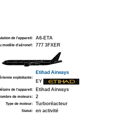
A6-ETA
lation de l'appareil:
777 3FXER
u modèle d'aéronef:
Etihad Airways
rienne exploitante:
EY
Etihad Airways
étaire de l'appareil:
2
ombre de moteurs:
Turboréacteur
Type de moteur:
en activité
Statut: