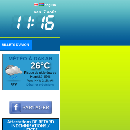
english
ven. 7 août
BILLETS D'AVION
MÉTÉO À DAKAR
26°C
Risque de pluie éparse
Humidité: 89%
Vent: NNW à 13km/h
79°F
Détail et prévisions
Attestations DE RETARD
INDEMNISATIONS /