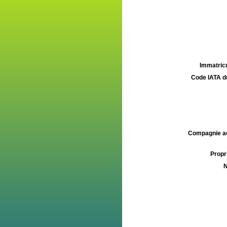
Immatricu
Code IATA d
Compagnie aé
Propri
N