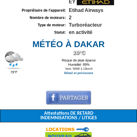
EY
Etihad Airways
Propriétaire de l'appareil:
2
Nombre de moteurs:
Turboréacteur
Type de moteur:
en activité
Statut:
MÉTÉO À DAKAR
26°C
Risque de pluie éparse
Humidité: 89%
Vent: NNW à 13km/h
79°F
Détail et prévisions
Attestations DE RETARD
INDEMNISATIONS / LITIGES