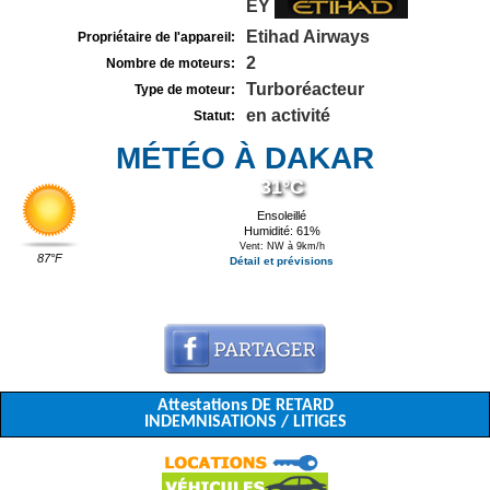
EY
Etihad Airways
Propriétaire de l'appareil:
2
Nombre de moteurs:
Turboréacteur
Type de moteur:
en activité
Statut:
MÉTÉO À DAKAR
31°C
Ensoleillé
Humidité: 61%
Vent: NW à 9km/h
87°F
Détail et prévisions
Attestations DE RETARD
INDEMNISATIONS / LITIGES