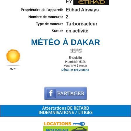
EY
Etihad Airways
Propriétaire de l'appareil:
2
Nombre de moteurs:
Turboréacteur
Type de moteur:
en activité
Statut:
MÉTÉO À DAKAR
31°C
Ensoleillé
Humidité: 61%
Vent: NW à 9km/h
87°F
Détail et prévisions
Attestations DE RETARD
INDEMNISATIONS / LITIGES