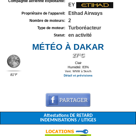
Compagnie aérienne exploitante:
EY
Etihad Airways
Propriétaire de l'appareil:
2
Nombre de moteurs:
Turboréacteur
Type de moteur:
en activité
Statut:
MÉTÉO À DAKAR
27°C
Clair
Humidité: 83%
Vent: WNW à 5km/h
81°F
Détail et prévisions
Attestations DE RETARD
INDEMNISATIONS / LITIGES