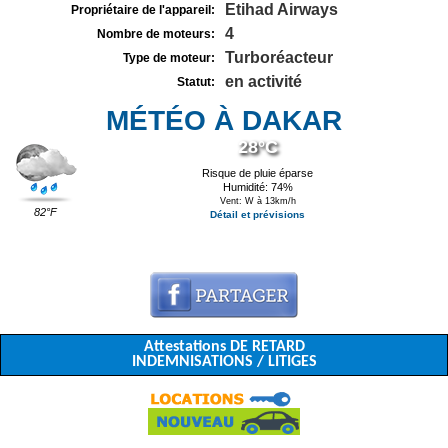
Etihad Airways
Propriétaire de l'appareil:
4
Nombre de moteurs:
Turboréacteur
Type de moteur:
en activité
Statut:
MÉTÉO À DAKAR
28°C
Risque de pluie éparse
Humidité: 74%
Vent: W à 13km/h
82°F
Détail et prévisions
Attestations DE RETARD
INDEMNISATIONS / LITIGES