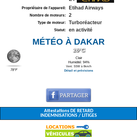
Etihad Airways
Propriétaire de l'appareil:
2
Nombre de moteurs:
Turboréacteur
Type de moteur:
en activité
Statut:
MÉTÉO À DAKAR
26°C
Clair
Humidité: 94%
Vent: SSW à 8km/h
78°F
Détail et prévisions
Attestations DE RETARD
INDEMNISATIONS / LITIGES