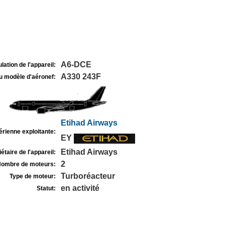
A6-DCE
lation de l'appareil:
A330 243F
u modèle d'aéronef:
Etihad Airways
rienne exploitante:
EY
Etihad Airways
étaire de l'appareil:
2
ombre de moteurs:
Turboréacteur
Type de moteur:
en activité
Statut: