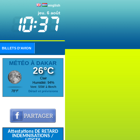
english
jeu. 6 août
BILLETS D'AVION
MÉTÉO À DAKAR
26°C
Clair
Humidité: 94%
Vent: SSW à 8km/h
78°F
Détail et prévisions
Attestations DE RETARD
INDEMNISATIONS /