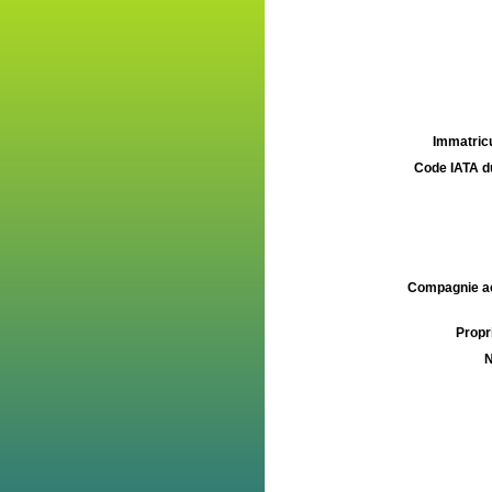
Immatricu
Code IATA d
Compagnie aé
Propri
N