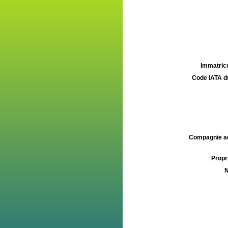
Immatricu
Code IATA d
Compagnie aé
Propri
N