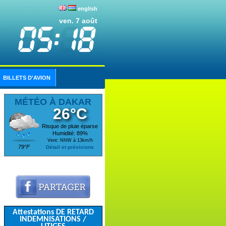
english
ven. 7 août
BILLETS D'AVION
MÉTÉO À DAKAR
26°C
Risque de pluie éparse
Humidité: 89%
Vent: NNW à 13km/h
79°F
Détail et prévisions
Attestations DE RETARD
INDEMNISATIONS /