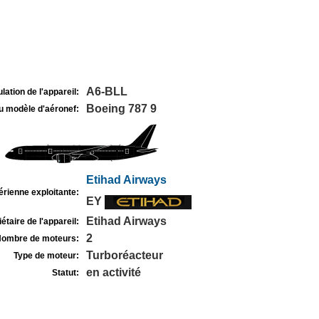
A6-BLL
lation de l'appareil:
Boeing 787 9
u modèle d'aéronef:
Etihad Airways
rienne exploitante:
EY
Etihad Airways
étaire de l'appareil:
2
ombre de moteurs:
Turboréacteur
Type de moteur:
en activité
Statut: