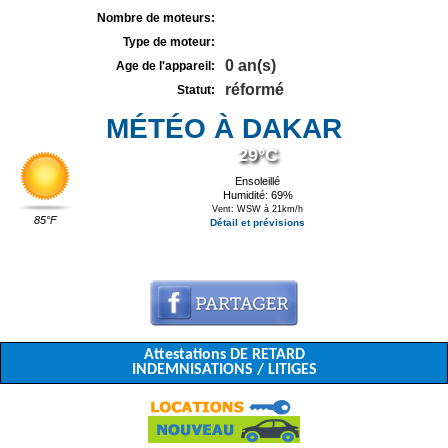
Nombre de moteurs:
Type de moteur:
0 an(s)
Age de l'appareil:
réformé
Statut:
MÉTÉO À DAKAR
29°C
Ensoleillé
Humidité: 69%
Vent: WSW à 21km/h
85°F
Détail et prévisions
Attestations DE RETARD
INDEMNISATIONS / LITIGES