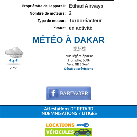
Etihad Airways
Propriétaire de l'appareil:
2
Nombre de moteurs:
Turboréacteur
Type de moteur:
en activité
Statut:
MÉTÉO À DAKAR
31°C
Pluie légère éparse
Humidité: 58%
Vent: NE à 5km/h
87°F
Détail et prévisions
Attestations DE RETARD
INDEMNISATIONS / LITIGES