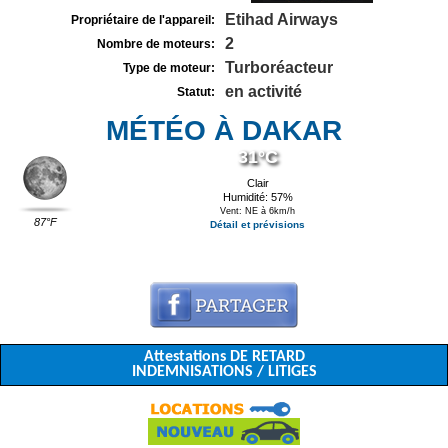
Etihad Airways
Propriétaire de l'appareil:
2
Nombre de moteurs:
Turboréacteur
Type de moteur:
en activité
Statut:
MÉTÉO À DAKAR
31°C
Clair
Humidité: 57%
Vent: NE à 6km/h
87°F
Détail et prévisions
Attestations DE RETARD
INDEMNISATIONS / LITIGES