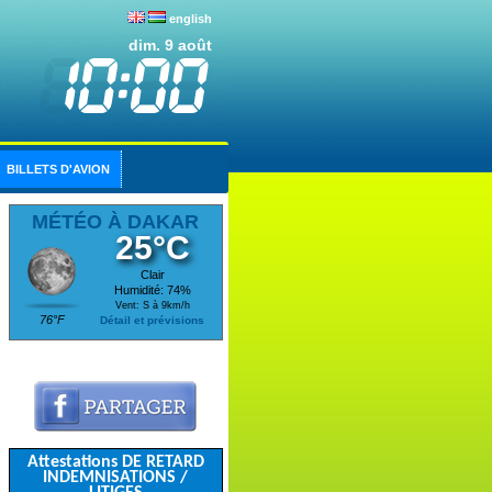
english
dim. 9 août
BILLETS D'AVION
MÉTÉO À DAKAR
25°C
Clair
Humidité: 74%
Vent: S à 9km/h
76°F
Détail et prévisions
Attestations DE RETARD
INDEMNISATIONS /