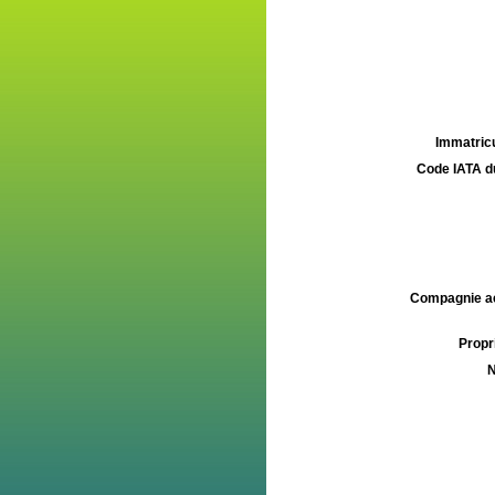
Immatricu
Code IATA d
Compagnie aé
Propri
N