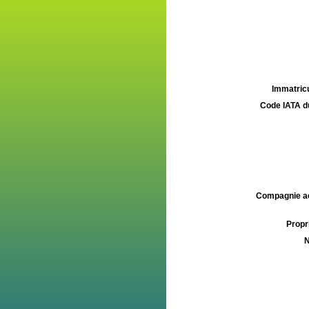
Immatricu
Code IATA d
Compagnie aé
Propri
N