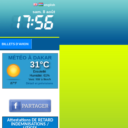
english
sam. 8 août
BILLETS D'AVION
MÉTÉO À DAKAR
31°C
Ensoleillé
Humidité: 61%
Vent: NW à 9km/h
87°F
Détail et prévisions
Attestations DE RETARD
INDEMNISATIONS /