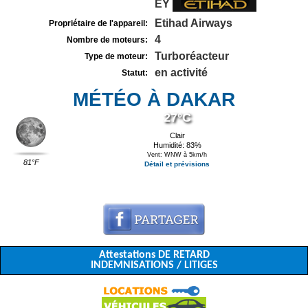
EY
Etihad Airways
Propriétaire de l'appareil:
4
Nombre de moteurs:
Turboréacteur
Type de moteur:
en activité
Statut:
MÉTÉO À DAKAR
27°C
Clair
Humidité: 83%
Vent: WNW à 5km/h
81°F
Détail et prévisions
Attestations DE RETARD
INDEMNISATIONS / LITIGES