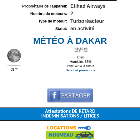
Etihad Airways
Propriétaire de l'appareil:
2
Nombre de moteurs:
Turboréacteur
Type de moteur:
en activité
Statut:
MÉTÉO À DAKAR
27°C
Clair
Humidité: 83%
Vent: WNW à 5km/h
81°F
Détail et prévisions
Attestations DE RETARD
INDEMNISATIONS / LITIGES