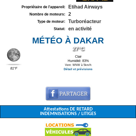
Etihad Airways
Propriétaire de l'appareil:
2
Nombre de moteurs:
Turboréacteur
Type de moteur:
en activité
Statut:
MÉTÉO À DAKAR
27°C
Clair
Humidité: 83%
Vent: WNW à 5km/h
81°F
Détail et prévisions
Attestations DE RETARD
INDEMNISATIONS / LITIGES