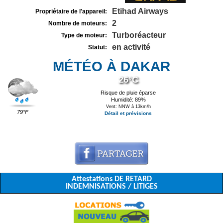
Etihad Airways
Propriétaire de l'appareil:
2
Nombre de moteurs:
Turboréacteur
Type de moteur:
en activité
Statut:
MÉTÉO À DAKAR
26°C
Risque de pluie éparse
Humidité: 89%
Vent: NNW à 13km/h
79°F
Détail et prévisions
Attestations DE RETARD
INDEMNISATIONS / LITIGES