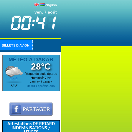
english
ven. 7 août
BILLETS D'AVION
MÉTÉO À DAKAR
28°C
Risque de pluie éparse
Humidité: 74%
Vent: W à 13km/h
82°F
Détail et prévisions
Attestations DE RETARD
INDEMNISATIONS /