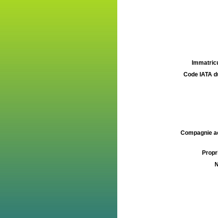
Immatricu
Code IATA d
Compagnie aé
Propri
N