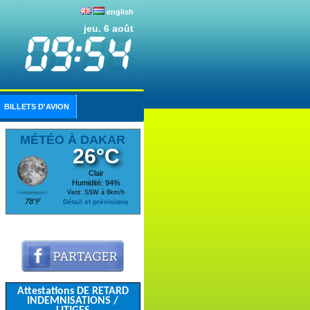
english
jeu. 6 août
BILLETS D'AVION
MÉTÉO À DAKAR
26°C
Clair
Humidité: 94%
Vent: SSW à 8km/h
78°F
Détail et prévisions
Attestations DE RETARD
INDEMNISATIONS /