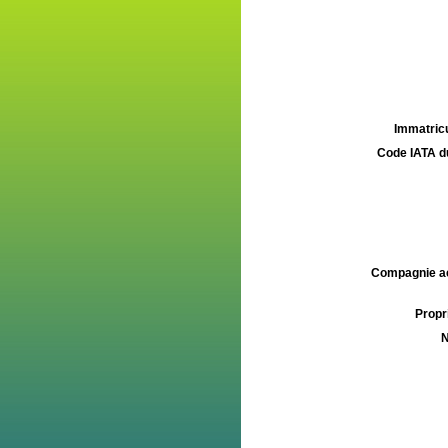
Immatricu
Code IATA d
Compagnie aé
Propri
N