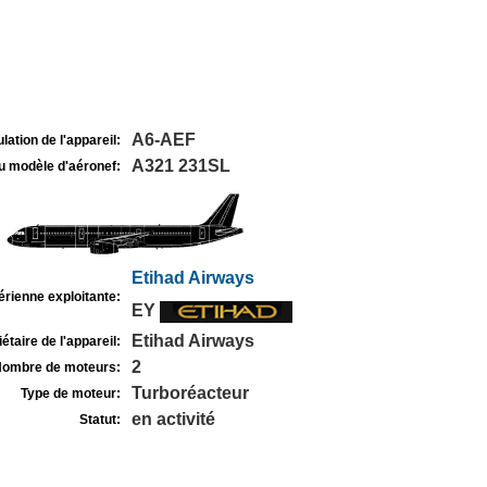
A6-AEF
lation de l'appareil:
A321 231SL
u modèle d'aéronef:
Etihad Airways
rienne exploitante:
EY
Etihad Airways
étaire de l'appareil:
2
ombre de moteurs:
Turboréacteur
Type de moteur:
en activité
Statut: