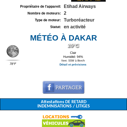
Etihad Airways
Propriétaire de l'appareil:
2
Nombre de moteurs:
Turboréacteur
Type de moteur:
en activité
Statut:
MÉTÉO À DAKAR
26°C
Clair
Humidité: 94%
Vent: SSW à 8km/h
78°F
Détail et prévisions
Attestations DE RETARD
INDEMNISATIONS / LITIGES