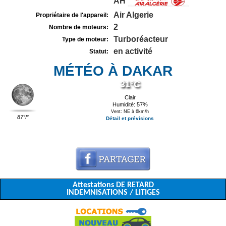
AH
Air Algerie
Propriétaire de l'appareil:
2
Nombre de moteurs:
Turboréacteur
Type de moteur:
en activité
Statut:
MÉTÉO À DAKAR
31°C
Clair
Humidité: 57%
Vent: NE à 6km/h
87°F
Détail et prévisions
Attestations DE RETARD
INDEMNISATIONS / LITIGES