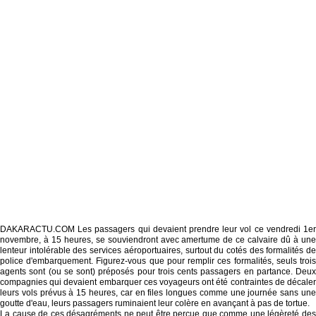
DAKARACTU.COM Les passagers qui devaient prendre leur vol ce vendredi 1er
novembre, à 15 heures, se souviendront avec amertume de ce calvaire dû à une
lenteur intolérable des services aéroportuaires, surtout du cotés des formalités de
police d'embarquement. Figurez-vous que pour remplir ces formalités, seuls trois
agents sont (ou se sont) préposés pour trois cents passagers en partance. Deux
compagnies qui devaient embarquer ces voyageurs ont été contraintes de décaler
leurs vols prévus à 15 heures, car en files longues comme une journée sans une
goutte d'eau, leurs passagers ruminaient leur colère en avançant à pas de tortue.
La cause de ces désagréments ne peut être perçue que comme une légèreté des