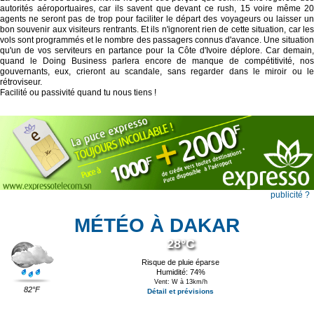
autorités aéroportuaires, car ils savent que devant ce rush, 15 voire même 20
agents ne seront pas de trop pour faciliter le départ des voyageurs ou laisser un
bon souvenir aux visiteurs rentrants. Et ils n'ignorent rien de cette situation, car les
vols sont programmés et le nombre des passagers connus d'avance. Une situation
qu'un de vos serviteurs en partance pour la Côte d'Ivoire déplore. Car demain,
quand le Doing Business parlera encore de manque de compétitivité, nos
gouvernants, eux, crieront au scandale, sans regarder dans le miroir ou le
rétroviseur.
Facilité ou passivité quand tu nous tiens !
publicité ?
MÉTÉO À DAKAR
28°C
Risque de pluie éparse
Humidité: 74%
Vent: W à 13km/h
82°F
Détail et prévisions