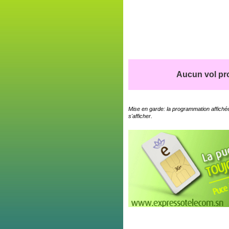
Aucun vol pro
Mise en garde: la programmation affichée
s'afficher.