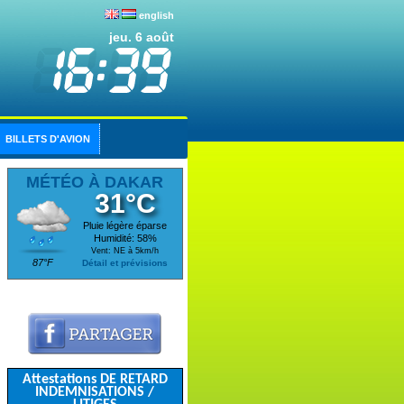
english
jeu. 6 août
BILLETS D'AVION
MÉTÉO À DAKAR
31°C
Pluie légère éparse
Humidité: 58%
Vent: NE à 5km/h
87°F
Détail et prévisions
Attestations DE RETARD
INDEMNISATIONS /