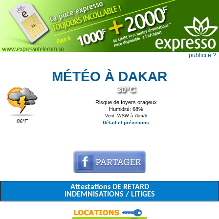
publicité ?
MÉTÉO À DAKAR
30°C
Risque de foyers orageux
Humidité: 68%
Vent: WSW à 7km/h
86°F
Détail et prévisions
Attestations DE RETARD
INDEMNISATIONS / LITIGES