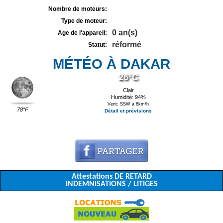
Nombre de moteurs:
Type de moteur:
0 an(s)
Age de l'appareil:
réformé
Statut:
MÉTÉO À DAKAR
26°C
Clair
Humidité: 94%
Vent: SSW à 8km/h
78°F
Détail et prévisions
Attestations DE RETARD
INDEMNISATIONS / LITIGES