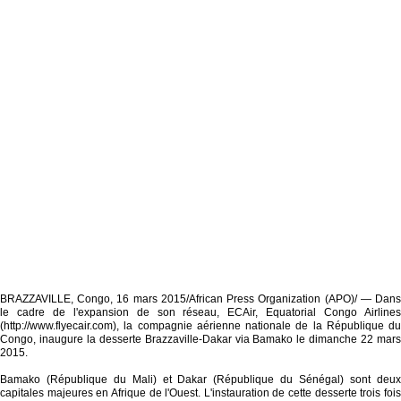
BRAZZAVILLE, Congo, 16 mars 2015/African Press Organization (APO)/ — Dans
le cadre de l'expansion de son réseau, ECAir, Equatorial Congo Airlines
(http://www.flyecair.com), la compagnie aérienne nationale de la République du
Congo, inaugure la desserte Brazzaville-Dakar via Bamako le dimanche 22 mars
2015.
Bamako (République du Mali) et Dakar (République du Sénégal) sont deux
capitales majeures en Afrique de l'Ouest. L'instauration de cette desserte trois fois