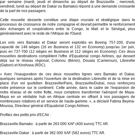
par semaine (mardi, jeudi et dimanche au départ de Brazzaville ; mercredi,
vendredi, lundi au départ de Dakar ou Bamako) répond à une demande croissante
de la part de nos passagers.
Cette nouvelle desserte constitue une étape cruciale et stratégique dans le
processus de croissance de notre compagnie et devrait permettre le renforcement
des échanges et coopérations entre le Congo, le Mali et le Sénégal, plus
généralement avec le reste de l'Afrique de l'Ouest.
Les vols vers Bamako et Dakar seront exploités en Boeing 757-200, d'une
capacité de 148 sièges (16 en Business et 132 en Economy) jusqu'au 1er juin,
puis en 737-700 (12 sièges en Business et 112 sièges en Economy). Ces deux
nouvelles destinations complètent l'offre d'Equatorial congo Airlines, qui dessert
déjà sur le réseau régional, Cotonou (Bénin), Douala (Cameroun), Libreville
(Gabon) et Kinshasa (RDC).
« Avec l'inauguration de ces deux nouvelles lignes vers Bamako et Dakar,
quelques semaines après l'ouverture de la destination Libreville et de la mise en
place d'un vol quotidien Brazzaville/Paris, Brazzaville/Dubaï, nous renforçons
notre présence sur le continent. Cette année, dans le cadre de l'expansion de
notre réseau et de notre flotte, nous comptons transformer l'aéroport de Maya-
Maya en un véritable hub en Afrique centrale en offrant à nos passagers de
nombreuses rotations et un service de haute-gamme. », a déclaré Fatima Beyina-
Moussa, Directeur général d'Equatorial Congo Airlines.
Profitez des petits prix d'ECAir :
Brazzaville-Bamako : à partir de 263 000 XAF (400 euros) TTC AR.
Brazzaville-Dakar : à partir de 382 000 XAF (582 euros) TTC AR.