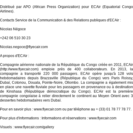
Distribué par APO (African Press Organization) pour ECAir (Equatorial Congo
Airlines).
Contacts Service de la Communication & des Relations publiques d'ECAir :
Nicolas Négoce
+242 06 510 30 23
Nicolas.negoce@flyecair.com
A propos d'ECAir :
Compagnie aérienne nationale de la République du Congo créée en 2011, ECAir
(http://www.flyecair.com) emploie près de 400 collaborateurs. En 2013, la
compagnie a transporté 220 000 passagers. ECAir opère jusqu'à 128 vols
hebdomadaires depuis Brazzaville (République du Congo) vers Paris Roissy,
Dubaï, Cotonou, Douala, Pointe-Noire, Ollombo. La compagnie a également mis
en place une navette fluviale pour les passagers en provenance ou à destination
de Kinshasa (République démocratique du Congo). ECAir est la première
compagnie congolaise à relier directement le continent au Moyen Orient avec 3
dessertes hebdomadaires vers Dubaï.
Pour en savoir plus : www.flyecair.com ou par téléphone au + (33) 01 78 77 78 77.
Pour plus d'informations : Informations et réservations : www.flyecair.com
Visuels : www.flyecair.com/gallery