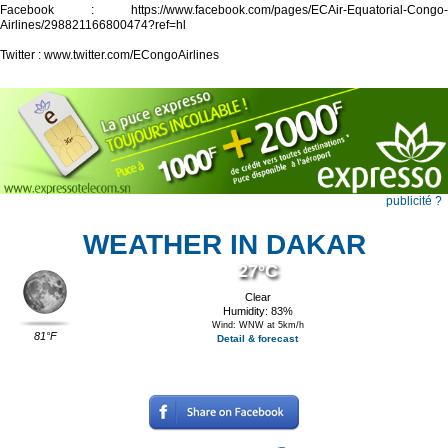
Facebook : https://www.facebook.com/pages/ECAir-Equatorial-Congo-
Airlines/298821166800474?ref=hl
Twitter : www.twitter.com/ECongoAirlines
publicité ?
WEATHER IN DAKAR
27°C
Clear
Humidity: 83%
Wind: WNW at 5km/h
81°F
Detail & forecast