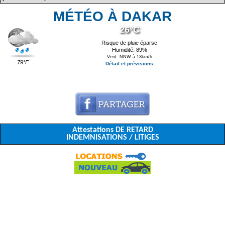
MÉTÉO À DAKAR
26°C
Risque de pluie éparse
Humidité: 89%
Vent: NNW à 13km/h
79°F
Détail et prévisions
Attestations DE RETARD
INDEMNISATIONS / LITIGES