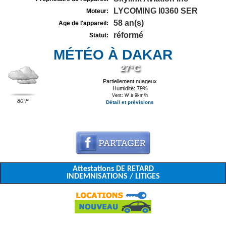
LYCOMING I0360 SER
Moteur:
58 an(s)
Age de l'appareil:
réformé
Statut:
MÉTÉO À DAKAR
27°C
Partiellement nuageux
Humidité: 79%
Vent: W à 9km/h
80°F
Détail et prévisions
Attestations DE RETARD
INDEMNISATIONS / LITIGES