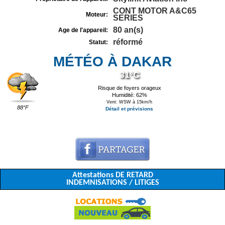
CONT MOTOR A&C65
Moteur:
SERIES
80 an(s)
Age de l'appareil:
réformé
Statut:
MÉTÉO À DAKAR
31°C
Risque de foyers orageux
Humidité: 62%
Vent: WSW à 15km/h
88°F
Détail et prévisions
Attestations DE RETARD
INDEMNISATIONS / LITIGES