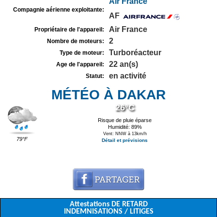
Air France
Compagnie aérienne exploitante:
AF
Air France
Propriétaire de l'appareil:
2
Nombre de moteurs:
Turboréacteur
Type de moteur:
22 an(s)
Age de l'appareil:
en activité
Statut:
MÉTÉO À DAKAR
26°C
Risque de pluie éparse
Humidité: 89%
Vent: NNW à 13km/h
79°F
Détail et prévisions
Attestations DE RETARD
INDEMNISATIONS / LITIGES