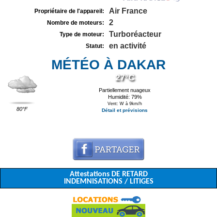
Air France
Propriétaire de l'appareil:
2
Nombre de moteurs:
Turboréacteur
Type de moteur:
en activité
Statut:
MÉTÉO À DAKAR
27°C
Partiellement nuageux
Humidité: 79%
Vent: W à 9km/h
80°F
Détail et prévisions
Attestations DE RETARD
INDEMNISATIONS / LITIGES