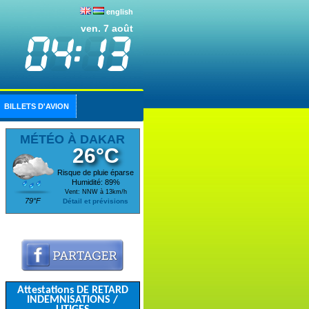
english
ven. 7 août
BILLETS D'AVION
MÉTÉO À DAKAR
26°C
Risque de pluie éparse
Humidité: 89%
Vent: NNW à 13km/h
79°F
Détail et prévisions
Attestations DE RETARD
INDEMNISATIONS /