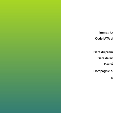
Immatricu
Code IATA d
Date du premie
Date de liv
Derniè
Compagnie aé
N