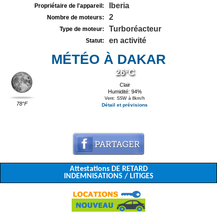
Iberia
Propriétaire de l'appareil:
2
Nombre de moteurs:
Turboréacteur
Type de moteur:
en activité
Statut:
MÉTÉO À DAKAR
26°C
Clair
Humidité: 94%
Vent: SSW à 8km/h
78°F
Détail et prévisions
Attestations DE RETARD
INDEMNISATIONS / LITIGES