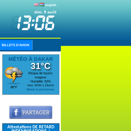
english
dim. 9 août
BILLETS D'AVION
MÉTÉO À DAKAR
31°C
Risque de foyers
orageux
Humidité: 62%
Vent: WSW à 15km/h
88°F
Détail et prévisions
Attestations DE RETARD