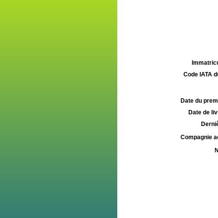
Immatricu
Code IATA d
Date du premie
Date de liv
Derniè
Compagnie aé
N