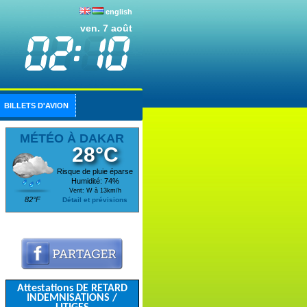
english
ven. 7 août
BILLETS D'AVION
MÉTÉO À DAKAR
28°C
Risque de pluie éparse
Humidité: 74%
Vent: W à 13km/h
82°F
Détail et prévisions
Attestations DE RETARD
INDEMNISATIONS /