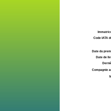
Immatricu
Code IATA d
Date du premie
Date de liv
Derniè
Compagnie aé
N