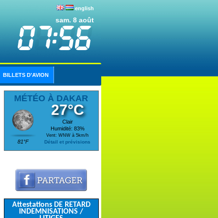
english
sam. 8 août
BILLETS D'AVION
MÉTÉO À DAKAR
27°C
Clair
Humidité: 83%
Vent: WNW à 5km/h
81°F
Détail et prévisions
Attestations DE RETARD
INDEMNISATIONS /