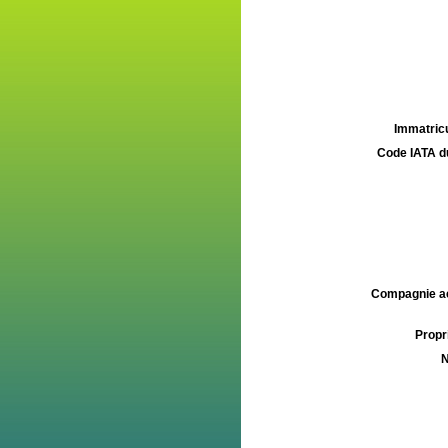
Immatricu
Code IATA d
Compagnie aé
Propri
N