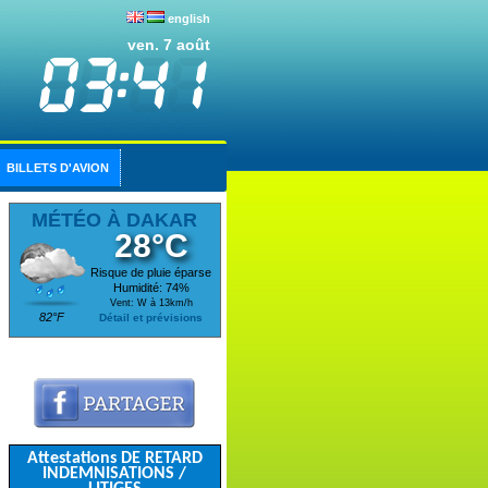
english
ven. 7 août
BILLETS D'AVION
MÉTÉO À DAKAR
28°C
Risque de pluie éparse
Humidité: 74%
Vent: W à 13km/h
82°F
Détail et prévisions
Attestations DE RETARD
INDEMNISATIONS /